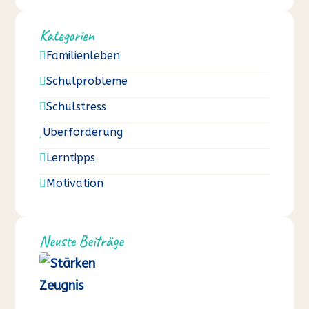
Kategorien
Familienleben

Schulprobleme

Schulstress

Überforderung

Lerntipps

Motivation

Neuste Beiträge