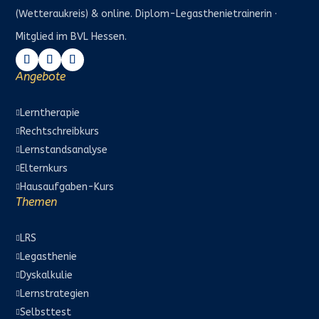
(Wetteraukreis) & online. Diplom-Legasthenietrainerin ·
Mitglied im BVL Hessen.
Angebote
Lerntherapie

Rechtschreibkurs

Lernstandsanalyse

Elternkurs

Hausaufgaben-Kurs

Themen
LRS

Legasthenie

Dyskalkulie

Lernstrategien

Selbsttest
