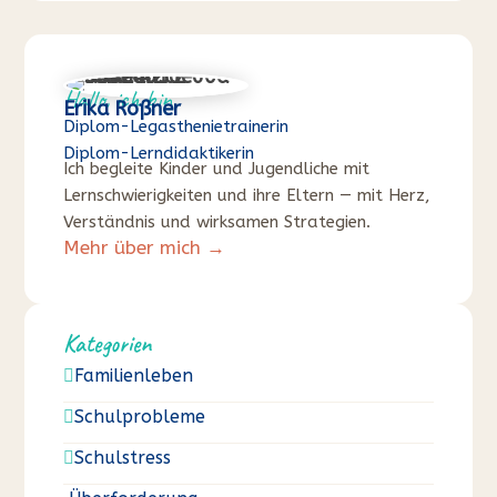
Hallo, ich bin
Erika Roßner
Diplom-Legasthenietrainerin
Diplom-Lerndidaktikerin
Ich begleite Kinder und Jugendliche mit
Lernschwierigkeiten und ihre Eltern — mit Herz,
Verständnis und wirksamen Strategien.
Mehr über mich →
Kategorien
Familienleben

Schulprobleme

Schulstress
