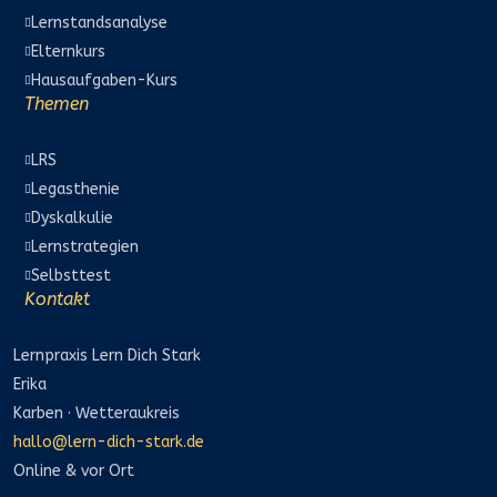
Lernstandsanalyse

Elternkurs

Hausaufgaben-Kurs

Themen
LRS

Legasthenie

Dyskalkulie

Lernstrategien

Selbsttest

Kontakt
Lernpraxis Lern Dich Stark
Erika
Karben · Wetteraukreis
hallo@lern-dich-stark.de
Online & vor Ort