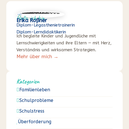
Hallo, ich bin
Erika Roßner
Diplom-Legasthenietrainerin
Diplom-Lerndidaktikerin
Ich begleite Kinder und Jugendliche mit
Lernschwierigkeiten und ihre Eltern — mit Herz,
Verständnis und wirksamen Strategien.
Mehr über mich →
Kategorien
Familienleben

Schulprobleme

Schulstress

Überforderung
