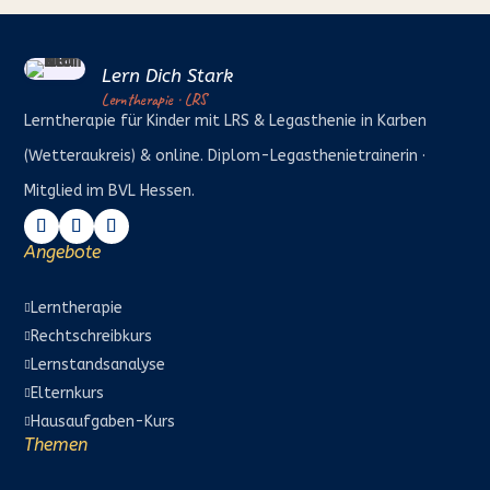
Lern Dich Stark
Lerntherapie · LRS
Lerntherapie für Kinder mit LRS & Legasthenie in Karben
(Wetteraukreis) & online. Diplom-Legasthenietrainerin ·
Mitglied im BVL Hessen.
Angebote
Lerntherapie

Rechtschreibkurs

Lernstandsanalyse

Elternkurs

Hausaufgaben-Kurs

Themen